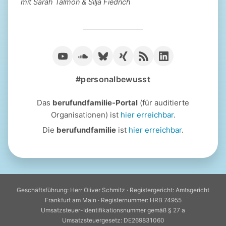
mit Sarah Talmon & Silja Fiedrich
#personalbewusst
Das
berufundfamilie-Portal
(für auditierte
Organisationen) ist
hier erreichbar
.
Die
berufundfamilie
ist
hier erreichbar
.
Geschäftsführung: Herr Oliver Schmitz · Registergericht: Amtsgericht
Frankfurt am Main · Registernummer: HRB 74955
Umsatzsteuer-Identifikationsnummer gemäß § 27 a
Umsatzsteuergesetz: DE269831060