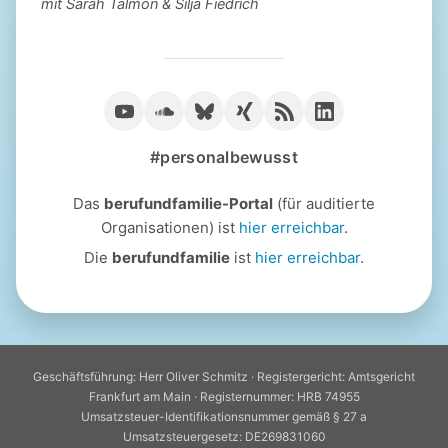
mit Sarah Talmon & Silja Fiedrich
#personalbewusst
Das
berufundfamilie-Portal
(für auditierte
Organisationen) ist
hier erreichbar
.
Die
berufundfamilie
ist
hier erreichbar
.
Geschäftsführung: Herr Oliver Schmitz · Registergericht: Amtsgericht
Frankfurt am Main · Registernummer: HRB 74955
Umsatzsteuer-Identifikationsnummer gemäß § 27 a
Umsatzsteuergesetz: DE269831060