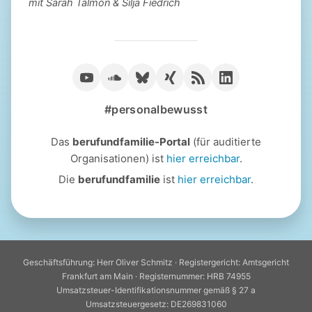
mit Sarah Talmon & Silja Fiedrich
#personalbewusst
Das
berufundfamilie-Portal
(für auditierte
Organisationen) ist
hier erreichbar
.
Die
berufundfamilie
ist
hier erreichbar
.
Geschäftsführung: Herr Oliver Schmitz · Registergericht: Amtsgericht
Frankfurt am Main · Registernummer: HRB 74955
Umsatzsteuer-Identifikationsnummer gemäß § 27 a
Umsatzsteuergesetz: DE269831060