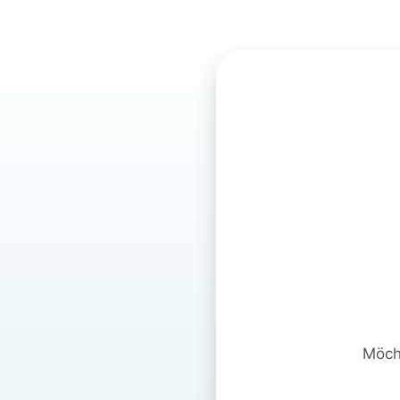
Möcht