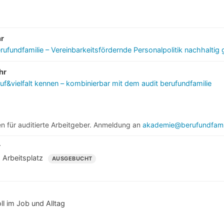
hr
rufundfamilie – Vereinbarkeitsfördernde Personalpolitik nachhaltig 
hr
ruf&vielfalt kennen – kombinierbar mit dem audit berufundfamilie
en für auditierte Arbeitgeber. Anmeldung an
akademie@berufundfamil
r
 Arbeitsplatz
AUSGEBUCHT
s
ll im Job und Alltag