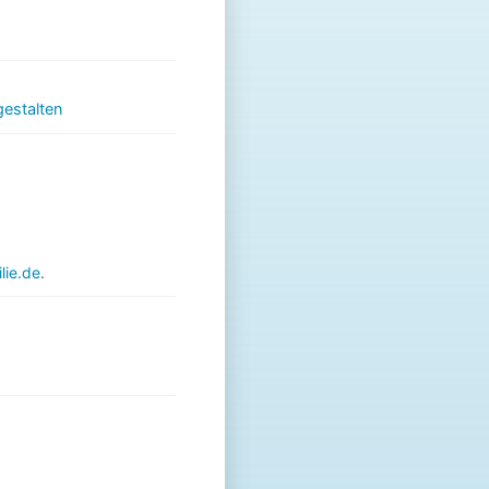
gestalten
ie.de
.