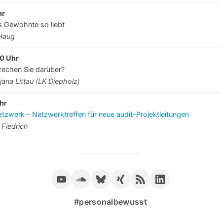
hr
 Gewohnte so liebt
-Haug
0 Uhr
rechen Sie darüber?
jana Littau (LK Diepholz)
hr
zwerk – Netzwerktreffen für neue audit-Projektleitungen
 Fiedrich
#personalbewusst