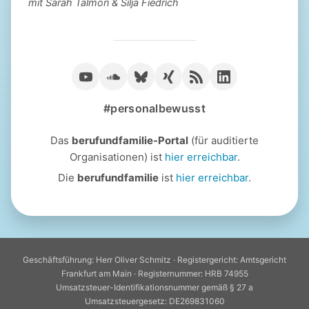
mit Sarah Talmon & Silja Fiedrich
#personalbewusst
Das
berufundfamilie-Portal
(für auditierte
Organisationen) ist
hier erreichbar
.
Die
berufundfamilie
ist
hier erreichbar
.
Geschäftsführung: Herr Oliver Schmitz · Registergericht: Amtsgericht
Frankfurt am Main · Registernummer: HRB 74955
Umsatzsteuer-Identifikationsnummer gemäß § 27 a
Umsatzsteuergesetz: DE269831060