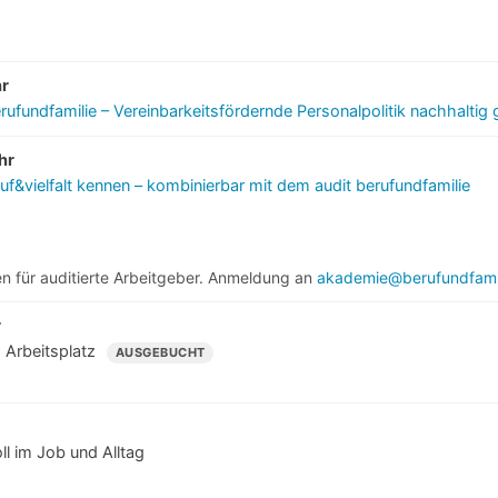
hr
rufundfamilie – Vereinbarkeitsfördernde Personalpolitik nachhaltig 
hr
ruf&vielfalt kennen – kombinierbar mit dem audit berufundfamilie
en für auditierte Arbeitgeber. Anmeldung an
akademie@berufundfamil
r
 Arbeitsplatz
AUSGEBUCHT
s
ll im Job und Alltag