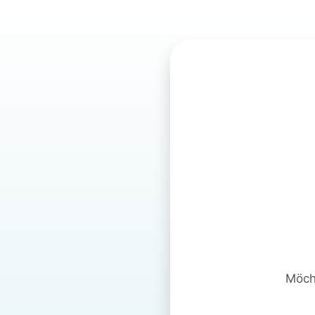
Möcht