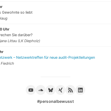
hr
 Gewohnte so liebt
-Haug
0 Uhr
rechen Sie darüber?
jana Littau (LK Diepholz)
hr
zwerk – Netzwerktreffen für neue audit-Projektleitungen
 Fiedrich
#personalbewusst