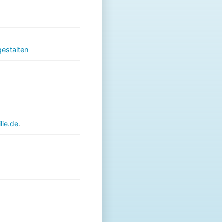
gestalten
ie.de
.