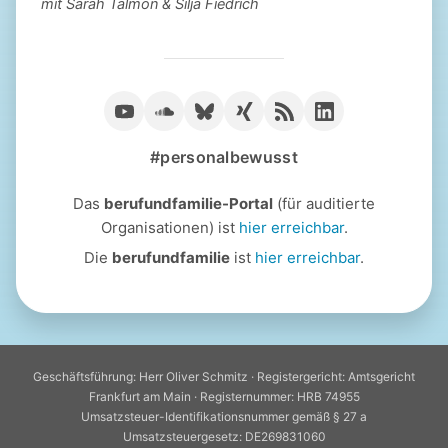
mit Sarah Talmon & Silja Fiedrich
#personalbewusst
Das
berufundfamilie-Portal
(für auditierte
Organisationen) ist
hier erreichbar
.
Die
berufundfamilie
ist
hier erreichbar
.
Geschäftsführung: Herr Oliver Schmitz · Registergericht: Amtsgericht
Frankfurt am Main · Registernummer: HRB 74955
Umsatzsteuer-Identifikationsnummer gemäß § 27 a
Umsatzsteuergesetz: DE269831060