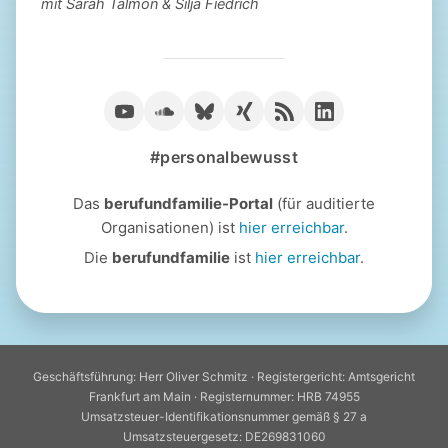
mit Sarah Talmon & Silja Fiedrich
#personalbewusst
Das
berufundfamilie-Portal
(für auditierte
Organisationen) ist
hier erreichbar
.
Die
berufundfamilie
ist
hier erreichbar
.
Geschäftsführung: Herr Oliver Schmitz · Registergericht: Amtsgericht
Frankfurt am Main · Registernummer: HRB 74955
Umsatzsteuer-Identifikationsnummer gemäß § 27 a
Umsatzsteuergesetz: DE269831060