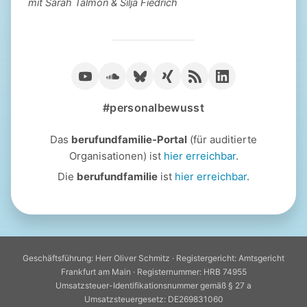
mit Sarah Talmon & Silja Fiedrich
#personalbewusst
Das
berufundfamilie-Portal
(für auditierte
Organisationen) ist
hier erreichbar
.
Die
berufundfamilie
ist
hier erreichbar
.
Geschäftsführung: Herr Oliver Schmitz · Registergericht: Amtsgericht
Frankfurt am Main · Registernummer: HRB 74955
Umsatzsteuer-Identifikationsnummer gemäß § 27 a
Umsatzsteuergesetz: DE269831060