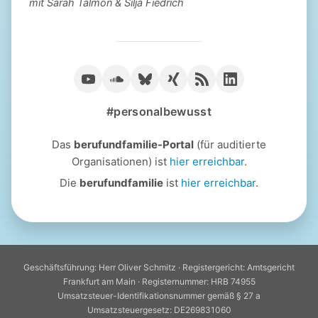
mit Sarah Talmon & Silja Fiedrich
#personalbewusst
Das
berufundfamilie-Portal
(für auditierte
Organisationen) ist
hier erreichbar
.
Die
berufundfamilie
ist
hier erreichbar
.
Geschäftsführung: Herr Oliver Schmitz · Registergericht: Amtsgericht
Frankfurt am Main · Registernummer: HRB 74955
Umsatzsteuer-Identifikationsnummer gemäß § 27 a
Umsatzsteuergesetz: DE269831060