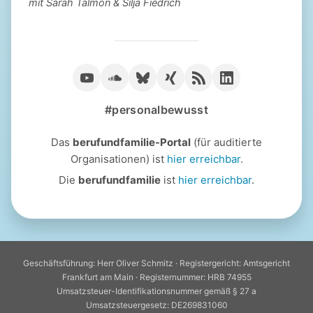
mit Sarah Talmon & Silja Fiedrich
#personalbewusst
Das
berufundfamilie-Portal
(für auditierte
Organisationen) ist
hier erreichbar
.
Die
berufundfamilie
ist
hier erreichbar
.
Geschäftsführung: Herr Oliver Schmitz · Registergericht: Amtsgericht
Frankfurt am Main · Registernummer: HRB 74955
Umsatzsteuer-Identifikationsnummer gemäß § 27 a
Umsatzsteuergesetz: DE269831060