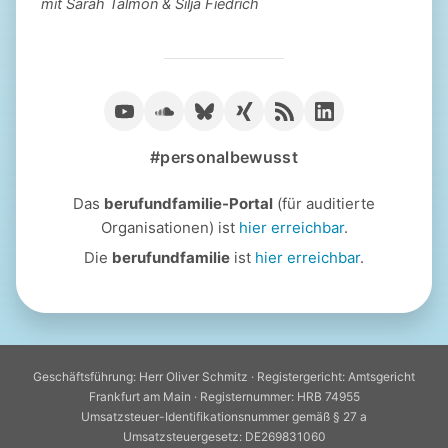
mit Sarah Talmon & Silja Fiedrich
#personalbewusst
Das
berufundfamilie-Portal
(für auditierte
Organisationen) ist
hier erreichbar
.
Die
berufundfamilie
ist
hier erreichbar
.
Geschäftsführung: Herr Oliver Schmitz · Registergericht: Amtsgericht
Frankfurt am Main · Registernummer: HRB 74955
Umsatzsteuer-Identifikationsnummer gemäß § 27 a
Umsatzsteuergesetz: DE269831060