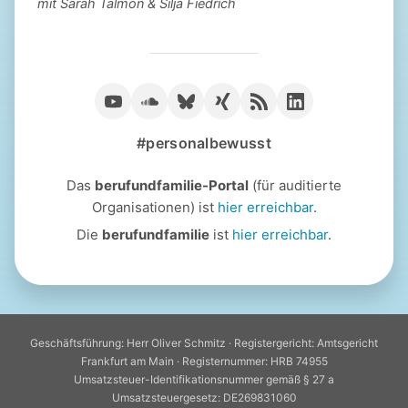
mit Sarah Talmon & Silja Fiedrich
#personalbewusst
Das
berufundfamilie-Portal
(für auditierte
Organisationen) ist
hier erreichbar
.
Die
berufundfamilie
ist
hier erreichbar
.
Geschäftsführung: Herr Oliver Schmitz · Registergericht: Amtsgericht
Frankfurt am Main · Registernummer: HRB 74955
Umsatzsteuer-Identifikationsnummer gemäß § 27 a
Umsatzsteuergesetz: DE269831060