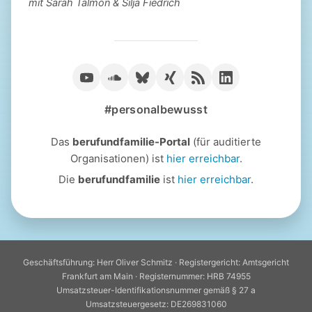
mit Sarah Talmon & Silja Fiedrich
#personalbewusst
Das
berufundfamilie-Portal
(für auditierte
Organisationen) ist
hier erreichbar
.
Die
berufundfamilie
ist
hier erreichbar
.
Geschäftsführung: Herr Oliver Schmitz · Registergericht: Amtsgericht
Frankfurt am Main · Registernummer: HRB 74955
Umsatzsteuer-Identifikationsnummer gemäß § 27 a
Umsatzsteuergesetz: DE269831060