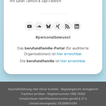
mit Sarah Talmon & Silja Fiedrich
#personalbewusst
Das
berufundfamilie-Portal
(für auditierte
Organisationen) ist
hier erreichbar
.
Die
berufundfamilie
ist
hier erreichbar
.
Geschäftsführung: Herr Oliver Schmitz · Registergericht: Amtsgericht
Frankfurt am Main · Registernummer: HRB 74955
Umsatzsteuer-Identifikationsnummer gemäß § 27 a
Umsatzsteuergesetz: DE269831060