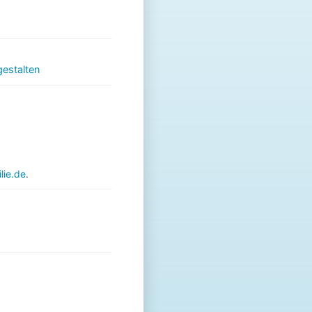
gestalten
ie.de
.