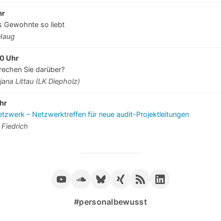
hr
 Gewohnte so liebt
-Haug
0 Uhr
rechen Sie darüber?
jana Littau (LK Diepholz)
hr
zwerk – Netzwerktreffen für neue audit-Projektleitungen
 Fiedrich
#personalbewusst