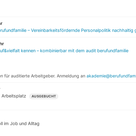
hr
rufundfamilie – Vereinbarkeitsfördernde Personalpolitik nachhaltig 
hr
ruf&vielfalt kennen – kombinierbar mit dem audit berufundfamilie
en für auditierte Arbeitgeber. Anmeldung an
akademie@berufundfamil
r
 Arbeitsplatz
AUSGEBUCHT
s
ll im Job und Alltag