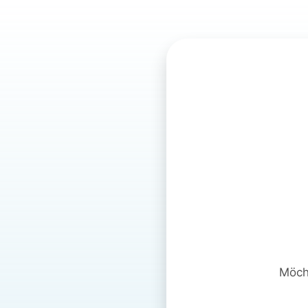
Möcht